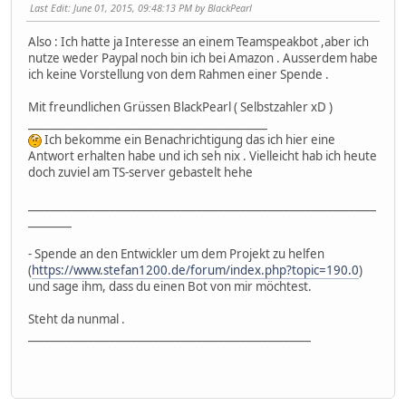
Last Edit
: June 01, 2015, 09:48:13 PM by BlackPearl
Also : Ich hatte ja Interesse an einem Teamspeakbot ,aber ich
nutze weder Paypal noch bin ich bei Amazon . Ausserdem habe
ich keine Vorstellung von dem Rahmen einer Spende .
Mit freundlichen Grüssen BlackPearl ( Selbstzahler xD )
____________________________________________
Ich bekomme ein Benachrichtigung das ich hier eine
Antwort erhalten habe und ich seh nix . Vielleicht hab ich heute
doch zuviel am TS-server gebastelt hehe
________________________________________________________________
________
- Spende an den Entwickler um dem Projekt zu helfen
(
https://www.stefan1200.de/forum/index.php?topic=190.0
)
und sage ihm, dass du einen Bot von mir möchtest.
Steht da nunmal .
____________________________________________________