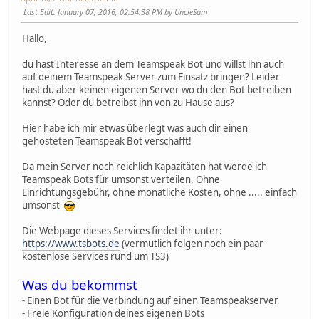
Last Edit
: January 07, 2016, 02:54:38 PM by UncleSam
Hallo,
du hast Interesse an dem Teamspeak Bot und willst ihn auch
auf deinem Teamspeak Server zum Einsatz bringen? Leider
hast du aber keinen eigenen Server wo du den Bot betreiben
kannst? Oder du betreibst ihn von zu Hause aus?
Hier habe ich mir etwas überlegt was auch dir einen
gehosteten Teamspeak Bot verschafft!
Da mein Server noch reichlich Kapazitäten hat werde ich
Teamspeak Bots für umsonst verteilen. Ohne
Einrichtungsgebühr, ohne monatliche Kosten, ohne ..... einfach
umsonst
Die Webpage dieses Services findet ihr unter:
https://www.tsbots.de
(vermutlich folgen noch ein paar
kostenlose Services rund um TS3)
Was du bekommst
- Einen Bot für die Verbindung auf einen Teamspeakserver
- Freie Konfiguration deines eigenen Bots