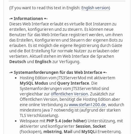
(If you want to read this text in English:
English version
)
-= Informationen =-
Dieses Web Interface erlaubt es virtuelle Bot Instanzen zu
erstellen, konfigurieren und zu steuern. Es können neue
Benutzer für das Web Interface registriert werden, um ihnen
das Erstellen, Konfigurieren und Steuern der eigenen Bots zu
erlauben. Es ist möglich die eigene Registrierung durch Gäste
und die Bot Erstellung für normale Nutzer zu erlauben oder
verbieten. Aktuell stehen im Web Interface die Sprachen
Deutsch
und
Englisch
zur Verfügung.
-= Systemanforderungen für das Web Interface =-
Hosting Edition vom JTS3ServerMod mit aktiviertem
MySQL Modus
und
Query Interface
. Die
Systemanforderungen vom JTS3ServerMod sind
vergleichbar zur
öffentlichen Version
. Zusätzlich zur
Öffentlichen Version, benötigt die Hosting Edition aber
eine online Verbindung zu
www.stefan1200.de
, wodurch
mindestens Java 7 notwendig ist (aufgrund der starken
TLS Verschlüsselung).
Webspace mit
PHP 5.4 (oder höher)
Unterstützung, mit
aktivierter und konfigurierter
Session
,
Socket
(fsockopen),
mbstring
,
Mail
und
MySQLi
Erweiterung.