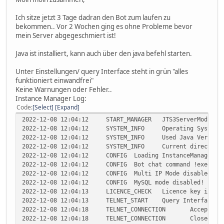
Ich sitze jetzt 3 Tage dadran den Bot zum laufen zu
bekommen.. Vor 2 Wochen ging es ohne Probleme bevor
mein Server abgegeschmiert ist!
Java ist installiert, kann auch über den java befehl starten.
Unter Einstellungen/ query Interface steht in grün "alles
funktioniert einwandfrei"
Keine Warnungen oder Fehler..
Instance Manager Log:
Code
Select
Expand
2022-12-08 12:04:12
START_MANAGER
JTS3ServerMod 6.5
2022-12-08 12:04:12
SYSTEM_INFO
Operating System 
2022-12-08 12:04:12
SYSTEM_INFO
Used Java Version
2022-12-08 12:04:12
SYSTEM_INFO
Current directory
2022-12-08 12:04:12
CONFIG
Loading InstanceManager c
2022-12-08 12:04:12
CONFIG
Bot chat command !exec is
2022-12-08 12:04:12
CONFIG
Multi IP Mode disabled!
2022-12-08 12:04:12
CONFIG
MySQL mode disabled!
2022-12-08 12:04:13
LICENCE_CHECK
Licence key is va
2022-12-08 12:04:13
TELNET_START
Query Interface s
2022-12-08 12:04:18
TELNET_CONNECTION
Accepted 
2022-12-08 12:04:18
TELNET_CONNECTION
Closed te