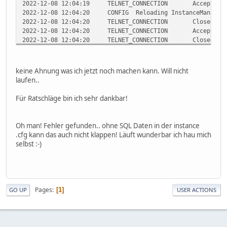
2022-12-08 12:04:19
TELNET_CONNECTION
Accepted 
2022-12-08 12:04:20
CONFIG
Reloading InstanceManager
2022-12-08 12:04:20
TELNET_CONNECTION
Closed te
2022-12-08 12:04:20
TELNET_CONNECTION
Accepted 
2022-12-08 12:04:20
TELNET_CONNECTION
Closed te
2022-12-08 12:04:22
TELNET_CONNECTION
Accepted 
keine Ahnung was ich jetzt noch machen kann. Will nicht
laufen..
Für Ratschläge bin ich sehr dankbar!
Oh man! Fehler gefunden.. ohne SQL Daten in der instance
.cfg kann das auch nicht klappen! Läuft wunderbar ich hau mich
selbst :-)
Pages
1
GO UP
USER ACTIONS