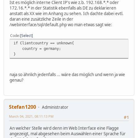
Ist es möglich interne Client IP's wie z.b. 192.168.*.* oder
172.16.*.* in der Statistik ebenfalls als DE zu deklarieren
anstatt als XX wie im Anhang zu sehen. Ich dachte dabei evtl.
daran eine zusätzliche Zeile in der
/webinterface/sql/default.php wo man etwas sagt wie:
Code
Select
if Clientcountry == unknown{
country = germany;
}
naja so ähnlich jedenfalls ... wäre das möglich und wenn ja wie
genau?
Stefan1200
Administrator
March 04, 2021, 08:11:13 PM
#1
An welcher Stelle wird denn im Web Interface eine Flagge
angezeigt, mal abgesehen beim Auswählen einer Sprache für