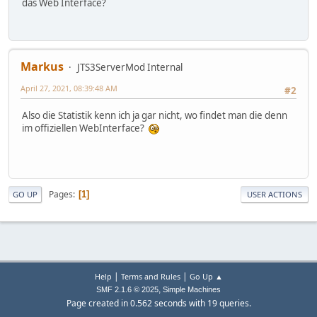
das Web Interface?
Markus
JTS3ServerMod Internal
April 27, 2021, 08:39:48 AM
#2
Also die Statistik kenn ich ja gar nicht, wo findet man die denn
im offiziellen WebInterface?
Pages
1
GO UP
USER ACTIONS
|
|
Help
Terms and Rules
Go Up ▲
,
SMF 2.1.6 © 2025
Simple Machines
Page created in 0.562 seconds with 19 queries.