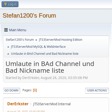
Log in
Stefan1200's Forum
Main Menu
Stefan1200's Forum
JTS3ServerMod Hosting Edition
►
JTS3ServerMod MySQL & WebInterface
►
Umlaute in BAd Channel und Bad Nickname liste
►
Umlaute in BAd Channel und
Bad Nickname liste
Started by DerErkster, August 26, 2020, 03:05:08 PM
Pages
1
GO DOWN
USER ACTIONS
DerErkster
JTS3ServerMod Internal
August 26, 2020, 03:05:08 PM