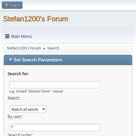
Log in
Stefan1200's Forum
Main Menu
Stefan1200's Forum
Search
►
Set Search Parameters
Search for:
e.g.
Orwell "Animal Farm" -movie
Match:
By user:
Search order: