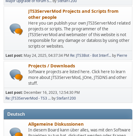
Major upgrade of forum s...
by
Stefan1200
JTS3ServerMod Projects and Scripts from
other people
Here you can publish your own JTS3ServerMod related
projects or scripts. The programmer of the
JTS3ServerMod and webmaster of this website is not
responsible for any damage or dataloss by using other
scripts or websites.
Last post:
May 24, 2025, 04:37:34 PM
Re: JTS3Bot - Bot Interf...
by
Pierre
Projects / Downloads
Software projects are listed here. Click here to learn
more about JTS3ServerMod, JOne, JTSDNS and other
stuff.
Last post:
December 16, 2023, 12:54:30 PM
Re: JTS3ServerMod - TS3 ...
by
Stefan1200
Deutsch
Allgemeine Diskussionen
In diesem Board kann über alles, was mit den Software
Projekten zu tun hat, diskutiert werden oder Fragen