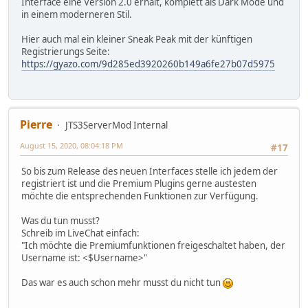
Interface eine Version 2.0 erhält, komplett als Dark Mode und
in einem moderneren Stil.
Hier auch mal ein kleiner Sneak Peak mit der künftigen
Registrierungs Seite:
https://gyazo.com/9d285ed3920260b149a6fe27b07d5975
Pierre
JTS3ServerMod Internal
August 15, 2020, 08:04:18 PM
#17
So bis zum Release des neuen Interfaces stelle ich jedem der
registriert ist und die Premium Plugins gerne austesten
möchte die entsprechenden Funktionen zur Verfügung.
Was du tun musst?
Schreib im LiveChat einfach:
"Ich möchte die Premiumfunktionen freigeschaltet haben, der
Username ist: <$Username>"
Das war es auch schon mehr musst du nicht tun