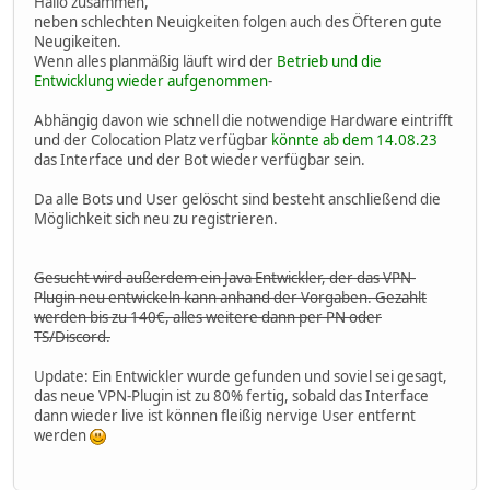
Hallo zusammen,
neben schlechten Neuigkeiten folgen auch des Öfteren gute
Neugikeiten.
Wenn alles planmäßig läuft wird der
Betrieb und die
Entwicklung wieder aufgenommen
-
Abhängig davon wie schnell die notwendige Hardware eintrifft
und der Colocation Platz verfügbar
könnte ab dem 14.08.23
das Interface und der Bot wieder verfügbar sein.
Da alle Bots und User gelöscht sind besteht anschließend die
Möglichkeit sich neu zu registrieren.
Gesucht wird außerdem ein Java Entwickler, der das VPN-
Plugin neu entwickeln kann anhand der Vorgaben. Gezahlt
werden bis zu 140€, alles weitere dann per PN oder
TS/Discord.
Update: Ein Entwickler wurde gefunden und soviel sei gesagt,
das neue VPN-Plugin ist zu 80% fertig, sobald das Interface
dann wieder live ist können fleißig nervige User entfernt
werden