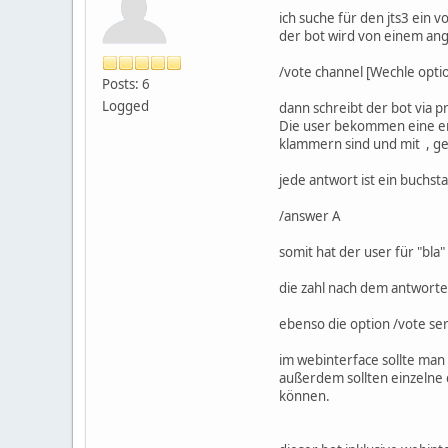
ich suche für den jts3 ein v
der bot wird von einem an
/vote channel [Wechle option
Posts: 6
Logged
dann schreibt der bot via pr
Die user bekommen eine erk
klammern sind und mit , g
jede antwort ist ein buchst
/answer A
somit hat der user für "bla
die zahl nach dem antworte
ebenso die option /vote s
im webinterface sollte man
außerdem sollten einzelne 
können.