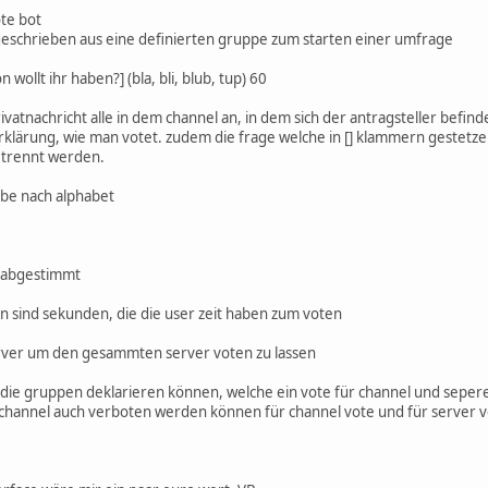
ote bot
geschrieben aus eine definierten gruppe zum starten einer umfrage
 wollt ihr haben?] (bla, bli, blub, tup) 60
ivatnachricht alle in dem channel an, in dem sich der antragsteller befind
lärung, wie man votet. zudem die frage welche in [] klammern gestetze
etrennt werden.
abe nach alphabet
" abgestimmt
n sind sekunden, die die user zeit haben zum voten
erver um den gesammten server voten zu lassen
 die gruppen deklarieren können, welche ein vote für channel und sepere
channel auch verboten werden können für channel vote und für server vo