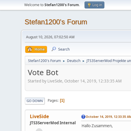
Welcome to
Stefan1200's Forum
.
Log in
Stefan1200's Forum
August 10, 2026, 07:02:50 AM
Home
Search
Stefan1200's Forum
Deutsch
JTS3ServerMod Projekte un
►
►
Vote Bot
Started by LiveSide, October 14, 2019, 12:33:35 AM
Pages
1
GO DOWN
LiveSide
October 14, 2019, 12:33:35 A
JTS3ServerMod Internal
Hallo Zusammen,