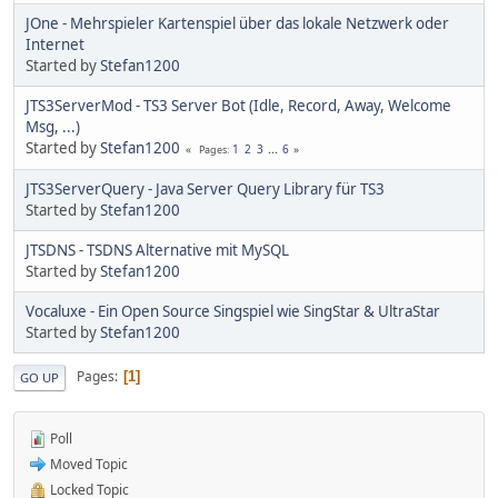
JOne - Mehrspieler Kartenspiel über das lokale Netzwerk oder
Internet
Started by
Stefan1200
JTS3ServerMod - TS3 Server Bot (Idle, Record, Away, Welcome
Msg, ...)
Started by
Stefan1200
1
2
3
...
6
Pages
JTS3ServerQuery - Java Server Query Library für TS3
Started by
Stefan1200
JTSDNS - TSDNS Alternative mit MySQL
Started by
Stefan1200
Vocaluxe - Ein Open Source Singspiel wie SingStar & UltraStar
Started by
Stefan1200
Pages
1
GO UP
Poll
Moved Topic
Locked Topic