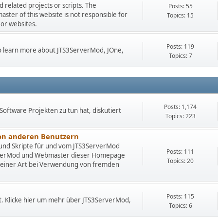
related projects or scripts. The
Posts: 55
er of this website is not responsible for
Topics: 15
 or websites.
Posts: 119
 to learn more about JTS3ServerMod, JOne,
Topics: 7
Posts: 1,174
Software Projekten zu tun hat, diskutiert
Topics: 223
von anderen Benutzern
 und Skripte für und vom JTS3ServerMod
Posts: 111
rverMod und Webmaster dieser Homepage
Topics: 20
deiner Art bei Verwendung von fremden
Posts: 115
t. Klicke hier um mehr über JTS3ServerMod,
Topics: 6
.