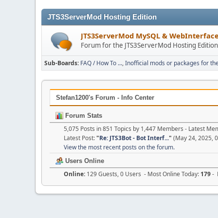
JTS3ServerMod Hosting Edition
JTS3ServerMod MySQL & WebInterfac
Forum for the JTS3ServerMod Hosting Editio
Sub-Boards
FAQ / How To ...
Inofficial mods or packages for th
Stefan1200's Forum - Info Center
Forum Stats
5,075 Posts in 851 Topics by 1,447 Members - Latest M
Latest Post:
"
Re: JTS3Bot - Bot Interf...
"
(May 24, 2025, 
View the most recent posts on the forum.
Users Online
Online:
129 Guests, 0 Users - Most Online Today:
179
- 