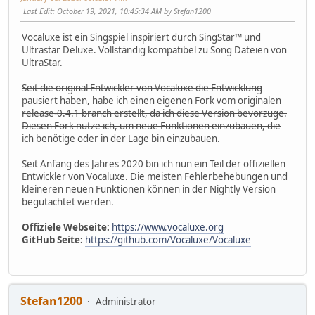
Last Edit
: October 19, 2021, 10:45:34 AM by Stefan1200
Vocaluxe ist ein Singspiel inspiriert durch SingStar™ und
Ultrastar Deluxe. Vollständig kompatibel zu Song Dateien von
UltraStar.
Seit die original Entwickler von Vocaluxe die Entwicklung
pausiert haben, habe ich einen eigenen Fork vom originalen
release-0.4.1 branch erstellt, da ich diese Version bevorzuge.
Diesen Fork nutze ich, um neue Funktionen einzubauen, die
ich benötige oder in der Lage bin einzubauen.
Seit Anfang des Jahres 2020 bin ich nun ein Teil der offiziellen
Entwickler von Vocaluxe. Die meisten Fehlerbehebungen und
kleineren neuen Funktionen können in der Nightly Version
begutachtet werden.
Offiziele Webseite:
https://www.vocaluxe.org
GitHub Seite:
https://github.com/Vocaluxe/Vocaluxe
Stefan1200
Administrator