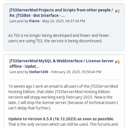
JTS3ServerMod Projects and Scripts from other people
/
#2
Re: JTS3Bot - Bot Interface - ...
Last post by
Pierre
- May 24, 2025, 04:37:34 PM
As TS3 is no longer being developed and fewer and fewer
users are using TS3, the service is being discontinued.
JTS3ServerMod MySQL & WebInterface
/
License Server
#3
offline - Updat...
Last post by
Stefan1200
- February 28, 2025, 05:58:40 PM
10 weeks ago I sent an email to all users of the JTS3ServerMod
Hosting Edition, that older JTS3ServerMod Hosting Edition
versions will stopp working early February 2025. Now is the
date, I will stop the license server (because of technical issues I
can't delay that further).
Update to Version 6.5.8 (16.12.2023) as soon as possible.
That is the only version which can still be used. This forums and