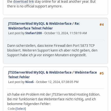
the
download link
stay online for at least another year. But
there is no official support anymore.
JTS3ServerMod MySQL & WebInterface
/
Re:
#4
Webinterface Telnet Fehler
Last post by
Stefan1200
- October 13, 2024, 11:59:19 AM
Dann sicherstellen, dass keine Firewall den Port 5873 TCP
blockiert. Weiteren Support kann ich aber nicht geben, den
Support habe ich ja vor einigen Monaten eingestellt.
JTS3ServerMod MySQL & WebInterface
/
Webinterface
#5
Telnet Fehler
Last post by
NicoS
- October 12, 2024, 07:38:05 PM
ich habe ein Problem mit der JTS3ServerMod Hosting Edition.
Bei mir funktioniert das Webinterface nicht richtig, und ich
bekomme folgenden Fehler:
Code
Select