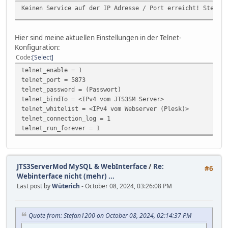
Keinen Service auf der IP Adresse / Port erreicht! Stelle 
Hier sind meine aktuellen Einstellungen in der Telnet-
Konfiguration:
Code
Select
telnet_enable = 1
telnet_port = 5873
telnet_password = (Passwort)
telnet_bindTo = <IPv4 vom JTS3SM Server>
telnet_whitelist = <IPv4 vom Webserver (Plesk)>
telnet_connection_log = 1
telnet_run_forever = 1
JTS3ServerMod MySQL & WebInterface
/
Re:
#6
Webinterface nicht (mehr) ...
Last post by
Wüterich
- October 08, 2024, 03:26:08 PM
Quote from: Stefan1200 on October 08, 2024, 02:14:37 PM