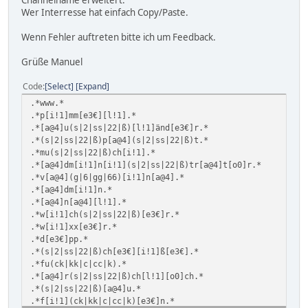
Wer Interresse hat einfach Copy/Paste.
Wenn Fehler auftreten bitte ich um Feedback.
Grüße Manuel
Code
Select
Expand
.*www.*
.*p[i!1]mm[e3€][l!1].*
.*[a@4]u(s|2|ss|22|ß)[l!1]änd[e3€]r.*
.*(s|2|ss|22|ß)p[a@4](s|2|ss|22|ß)t.*
.*mu(s|2|ss|22|ß)ch[i!1].*
.*[a@4]dm[i!1]n[i!1](s|2|ss|22|ß)tr[a@4]t[o0]r.*
.*v[a@4](g|6|gg|66)[i!1]n[a@4].*
.*[a@4]dm[i!1]n.*
.*[a@4]n[a@4][l!1].*
.*w[i!1]ch(s|2|ss|22|ß)[e3€]r.*
.*w[i!1]xx[e3€]r.*
.*d[e3€]pp.*
.*(s|2|ss|22|ß)ch[e3€][i!1]ß[e3€].*
.*fu(ck|kk|c|cc|k).*
.*[a@4]r(s|2|ss|22|ß)ch[l!1][o0]ch.*
.*(s|2|ss|22|ß)[a@4]u.*
.*f[i!1](ck|kk|c|cc|k)[e3€]n.*