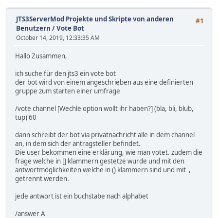
JTS3ServerMod Projekte und Skripte von anderen
#1
Benutzern
/
Vote Bot
October 14, 2019, 12:33:35 AM
Hallo Zusammen,
ich suche für den jts3 ein vote bot
der bot wird von einem angeschrieben aus eine definierten
gruppe zum starten einer umfrage
/vote channel [Wechle option wollt ihr haben?] (bla, bli, blub,
tup) 60
dann schreibt der bot via privatnachricht alle in dem channel
an, in dem sich der antragsteller befindet.
Die user bekommen eine erklärung, wie man votet. zudem die
frage welche in [] klammern gestetze wurde und mit den
antwortmöglichkeiten welche in () klammern sind und mit ,
getrennt werden.
jede antwort ist ein buchstabe nach alphabet
/answer A