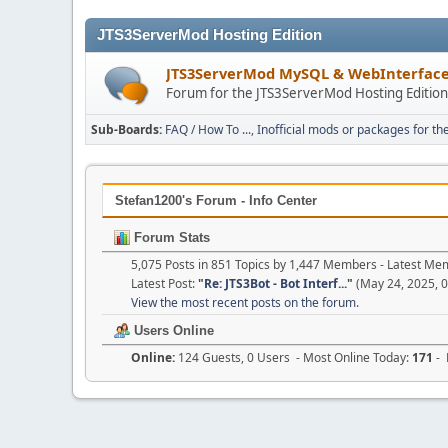
JTS3ServerMod Hosting Edition
JTS3ServerMod MySQL & WebInterfac
Forum for the JTS3ServerMod Hosting Editio
Sub-Boards
FAQ / How To ...
Inofficial mods or packages for th
Stefan1200's Forum - Info Center
Forum Stats
5,075 Posts in 851 Topics by 1,447 Members - Latest M
Latest Post:
"
Re: JTS3Bot - Bot Interf...
"
(May 24, 2025, 
View the most recent posts on the forum.
Users Online
Online:
124 Guests, 0 Users - Most Online Today:
171
- 