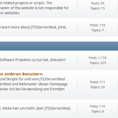
related projects or scripts. The
Posts: 55
er of this website is not responsible for
Topics: 15
 or websites.
Posts: 119
 to learn more about JTS3ServerMod, JOne,
Topics: 7
Posts: 1,174
Software Projekten zu tun hat, diskutiert
Topics: 223
von anderen Benutzern
 und Skripte für und vom JTS3ServerMod
Posts: 111
rverMod und Webmaster dieser Homepage
Topics: 20
deiner Art bei Verwendung von fremden
Posts: 115
t. Klicke hier um mehr über JTS3ServerMod,
Topics: 6
.