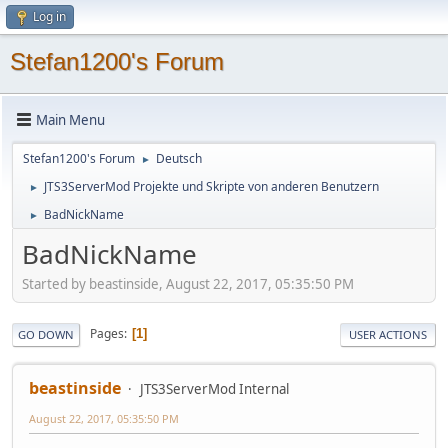
Log in
Stefan1200's Forum
Main Menu
Stefan1200's Forum
Deutsch
►
JTS3ServerMod Projekte und Skripte von anderen Benutzern
►
BadNickName
►
BadNickName
Started by beastinside, August 22, 2017, 05:35:50 PM
Pages
1
GO DOWN
USER ACTIONS
beastinside
JTS3ServerMod Internal
August 22, 2017, 05:35:50 PM