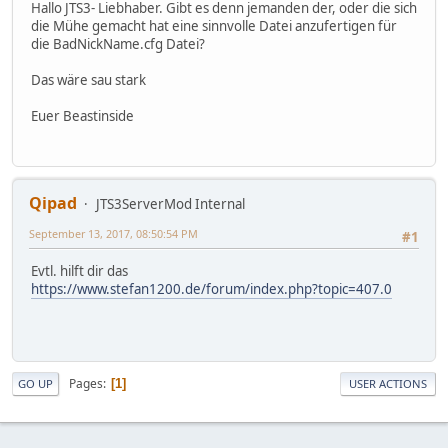
Hallo JTS3- Liebhaber. Gibt es denn jemanden der, oder die sich
die Mühe gemacht hat eine sinnvolle Datei anzufertigen für
die BadNickName.cfg Datei?
Das wäre sau stark
Euer Beastinside
Qipad
JTS3ServerMod Internal
September 13, 2017, 08:50:54 PM
#1
Evtl. hilft dir das
https://www.stefan1200.de/forum/index.php?topic=407.0
Pages
1
GO UP
USER ACTIONS