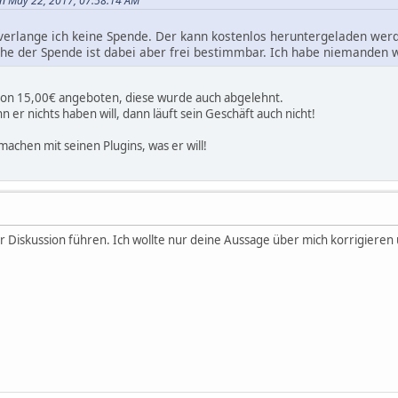
n May 22, 2017, 07:58:14 AM
verlange ich keine Spende. Der kann kostenlos heruntergeladen we
öhe der Spende ist dabei aber frei bestimmbar. Ich habe niemanden
von 15,00€ angeboten, diese wurde auch abgelehnt.
 er nichts haben will, dann läuft sein Geschäft auch nicht!
machen mit seinen Plugins, was er will!
der Diskussion führen. Ich wollte nur deine Aussage über mich korrigieren