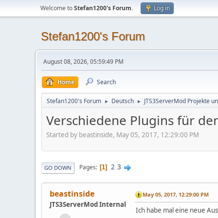
Welcome to
Stefan1200's Forum
.
Log in
Stefan1200's Forum
August 08, 2026, 05:59:49 PM
Home
Search
Stefan1200's Forum
Deutsch
JTS3ServerMod Projekte un
►
►
Verschiedene Plugins für d
Started by beastinside, May 05, 2017, 12:29:00 PM
2
3
Pages
1
GO DOWN
beastinside
May 05, 2017, 12:29:00 PM
JTS3ServerMod Internal
Ich habe mal eine neue Ausw