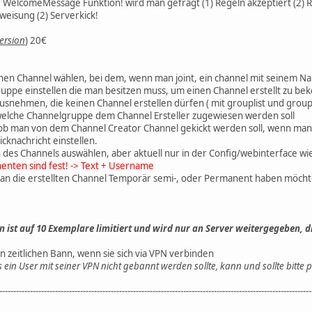
r WelcomeMessage Funktion! wird man gefragt (1) Regeln akzeptiert (2) 
weisung (2) Serverkick!
ersion
)
20€
nen Channel wählen, bei dem, wenn man joint, ein channel mit seinem Na
ruppe einstellen die man besitzen muss, um einen Channel erstellt zu b
snehmen, die keinen Channel erstellen dürfen ( mit grouplist und group
welche Channelgruppe dem Channel Ersteller zugewiesen werden soll
 ob man von dem Channel Creator Channel gekickt werden soll, wenn man 
Kicknachricht einstellen.
es Channels auswählen, aber aktuell nur in der Config/webinterface wie
nten sind fest! -> Text + Username
b man die erstellten Channel Temporär semi-, oder Permanent haben möchte 
n ist auf 10 Exemplare limitiert und wird nur an Server weitergegeben, di
zeitlichen Bann, wenn sie sich via VPN verbinden
 ein User mit seiner VPN nicht gebannt werden sollte, kann und sollte bitte
----------------------------------------------------------------------------------------------------------------