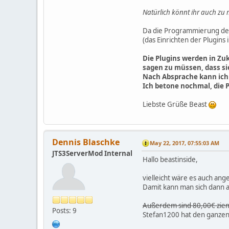
Natürlich könnt ihr auch zu
Da die Programmierung der P
(das Einrichten der Plugins 
Die Plugins werden in Zu
sagen zu müssen, dass sie
Nach Absprache kann ich 
Ich betone nochmal, die 
Liebste Grüße Beast
Dennis Blaschke
May 22, 2017, 07:55:03 AM
JTS3ServerMod Internal
Hallo beastinside,
vielleicht wäre es auch ang
Damit kann man sich dann au
Außerdem sind 80,00€ ziemli
Posts: 9
Stefan1200 hat den ganzen