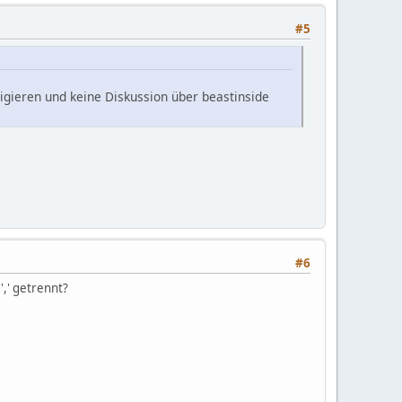
#5
rigieren und keine Diskussion über beastinside
#6
,' getrennt?