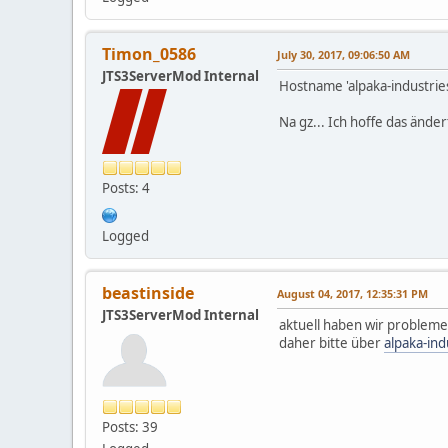
Timon_0586
July 30, 2017, 09:06:50 AM
JTS3ServerMod Internal
Hostname 'alpaka-industrie
Na gz... Ich hoffe das änder
Posts: 4
Logged
beastinside
August 04, 2017, 12:35:31 PM
JTS3ServerMod Internal
aktuell haben wir problem
daher bitte über
alpaka-ind
Posts: 39