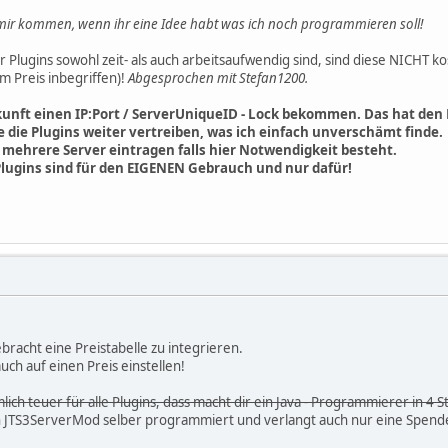
 mir kommen, wenn ihr eine Idee habt was ich noch programmieren soll!
lugins sowohl zeit- als auch arbeitsaufwendig sind, sind diese NICHT ko
im Preis inbegriffen)!
Abgesprochen mit Stefan1200.
kunft einen IP:Port / ServerUniqueID - Lock bekommen. Das hat de
 die Plugins weiter vertreiben, was ich einfach unverschämt finde.
mehrere Server eintragen falls hier Notwendigkeit besteht.
Plugins sind für den EIGENEN Gebrauch und nur dafür!
ebracht eine Preistabelle zu integrieren.
ch auf einen Preis einstellen!
ch teuer für alle Plugins, dass macht dir ein Java - Programmierer in 4 
 JTS3ServerMod selber programmiert und verlangt auch nur eine Spende