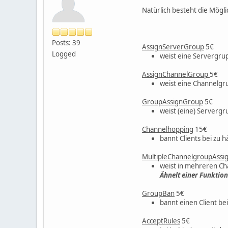
Natürlich besteht die Mögli
Posts: 39
AssignServerGroup
5€
Logged
weist eine Servergru
AssignChannelGroup
5€
weist eine Channelgr
GroupAssignGroup
5€
weist (eine) Serverg
Channelhopping
15€
bannt Clients bei zu 
MultipleChannelgroupAssi
weist in mehreren Ch
Ähnelt einer Funktio
GroupBan
5€
bannt einen Client b
AcceptRules
5€