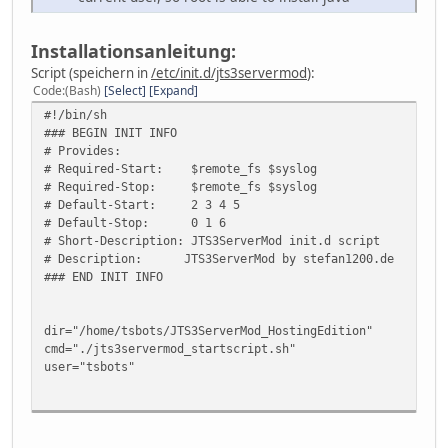
Installationsanleitung:
Script (speichern in
/etc/init.d/jts3servermod
):
Code
(Bash)
Select
Expand
#!/bin/sh
### BEGIN INIT INFO
# Provides:
# Required-Start: $remote_fs $syslog
# Required-Stop: $remote_fs $syslog
# Default-Start: 2 3 4 5
# Default-Stop: 0 1 6
# Short-Description: JTS3ServerMod init.d script
# Description: JTS3ServerMod by stefan1200.de
### END INIT INFO
dir="/home/tsbots/JTS3ServerMod_HostingEdition"
cmd="./jts3servermod_startscript.sh"
user="tsbots"
case "$1" in
java)