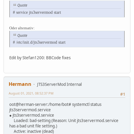
Quote
# service jts3servermod start
Oder alternativ:
Quote
# /etc/init.d/jts3servermod start
Edit by Stefan1200: BBCode fixes
Hermann
JTS3ServerMod Internal
August 01, 2021, 08:52:37 PM
#1
oot@herman-server:/home/bot# systemctl status
jts3servermod.service
● jts3servermod.service
Loaded: bad-setting (Reason: Unit jts3servermod.service
has a bad unit file setting.)
Active: inactive (dead)