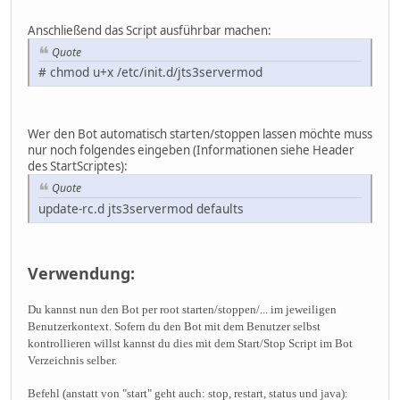
cd "$dir"
$cmd java
Anschließend das Script ausführbar machen:
;;
Quote
start)
# chmod u+x /etc/init.d/jts3servermod
cd "$dir"
sudo -u "$user" $cmd start
;;
stop)
Wer den Bot automatisch starten/stoppen lassen möchte muss
cd "$dir"
nur noch folgendes eingeben (Informationen siehe Header
sudo -u "$user" $cmd stop
des StartScriptes):
;;
restart)
Quote
cd "$dir"
update-rc.d jts3servermod defaults
sudo -u "$user" $cmd restart
;;
status)
cd "$dir"
Verwendung:
sudo -u "$user" $cmd status
;;
Du kannst nun den Bot per root starten/stoppen/... im jeweiligen
*)
Benutzerkontext. Sofern du den Bot mit dem Benutzer selbst
cd "$dir"
kontrollieren willst kannst du dies mit dem Start/Stop Script im Bot
sudo -u "$user" $cmd
Verzeichnis selber.
esac
exit 0
Befehl (anstatt von "start" geht auch: stop, restart, status und java):