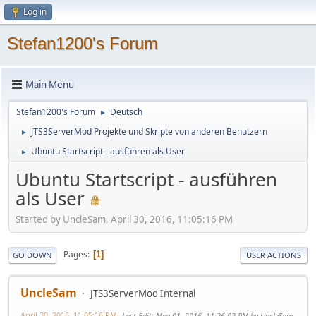
Log in
Stefan1200's Forum
Main Menu
Stefan1200's Forum
Deutsch
►
JTS3ServerMod Projekte und Skripte von anderen Benutzern
►
Ubuntu Startscript - ausführen als User
►
Ubuntu Startscript - ausführen
als User
Started by UncleSam, April 30, 2016, 11:05:16 PM
Pages
1
GO DOWN
USER ACTIONS
UncleSam
JTS3ServerMod Internal
April 30, 2016, 11:05:16 PM
Last Edit
: May 01, 2016, 11:26:02 PM by UncleSam