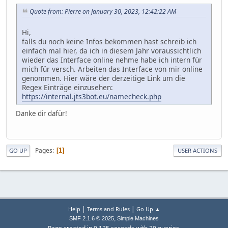
Quote from: Pierre on January 30, 2023, 12:42:22 AM
Hi,
falls du noch keine Infos bekommen hast schreib ich
einfach mal hier, da ich in diesem Jahr voraussichtlich
wieder das Interface online nehme habe ich intern für
mich für versch. Arbeiten das Interface von mir online
genommen. Hier wäre der derzeitige Link um die
Regex Einträge einzusehen:
https://internal.jts3bot.eu/namecheck.php
Danke dir dafür!
Pages
1
GO UP
USER ACTIONS
|
|
Help
Terms and Rules
Go Up ▲
,
SMF 2.1.6 © 2025
Simple Machines