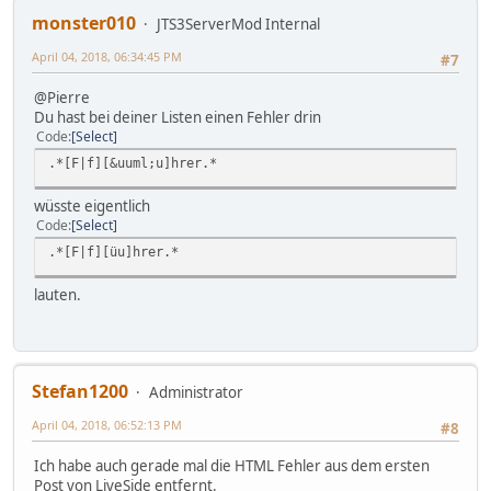
monster010
JTS3ServerMod Internal
April 04, 2018, 06:34:45 PM
#7
@Pierre
Du hast bei deiner Listen einen Fehler drin
Code
Select
.*[F|f][&uuml;u]hrer.*
wüsste eigentlich
Code
Select
.*[F|f][üu]hrer.*
lauten.
Stefan1200
Administrator
April 04, 2018, 06:52:13 PM
#8
Ich habe auch gerade mal die HTML Fehler aus dem ersten
Post von LiveSide entfernt.