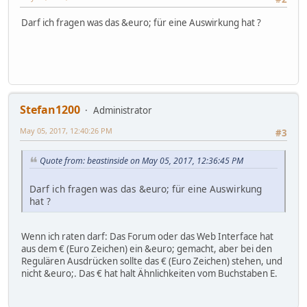
.*(s|2|ss|22|ß)chwucht[e3€][l!1].*
Darf ich fragen was das &euro; für eine Auswirkung hat ?
Stefan1200
Administrator
May 05, 2017, 12:40:26 PM
#3
Quote from: beastinside on May 05, 2017, 12:36:45 PM
Darf ich fragen was das &euro; für eine Auswirkung
hat ?
Wenn ich raten darf: Das Forum oder das Web Interface hat
aus dem € (Euro Zeichen) ein &euro; gemacht, aber bei den
Regulären Ausdrücken sollte das € (Euro Zeichen) stehen, und
nicht &euro;. Das € hat halt Ähnlichkeiten vom Buchstaben E.