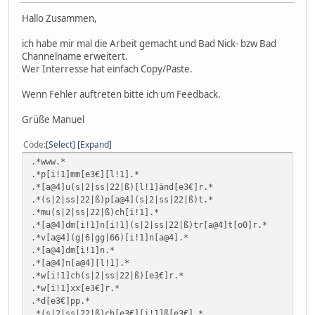
Hallo Zusammen,
ich habe mir mal die Arbeit gemacht und Bad Nick- bzw Bad
Channelname erweitert.
Wer Interresse hat einfach Copy/Paste.
Wenn Fehler auftreten bitte ich um Feedback.
Grüße Manuel
Code
Select
Expand
.*www.*
.*p[i!1]mm[e3€][l!1].*
.*[a@4]u(s|2|ss|22|ß)[l!1]änd[e3€]r.*
.*(s|2|ss|22|ß)p[a@4](s|2|ss|22|ß)t.*
.*mu(s|2|ss|22|ß)ch[i!1].*
.*[a@4]dm[i!1]n[i!1](s|2|ss|22|ß)tr[a@4]t[o0]r.*
.*v[a@4](g|6|gg|66)[i!1]n[a@4].*
.*[a@4]dm[i!1]n.*
.*[a@4]n[a@4][l!1].*
.*w[i!1]ch(s|2|ss|22|ß)[e3€]r.*
.*w[i!1]xx[e3€]r.*
.*d[e3€]pp.*
.*(s|2|ss|22|ß)ch[e3€][i!1]ß[e3€].*