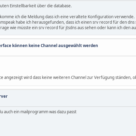
guten Einstellbarkeit über die database.
komme ich die Meldung dass ich eine veraltete Konfiguration verwende.
speak habe ich herausgefunden, dass ich einen srv record für den dns se
 Frage wie müsste ein srv record für jtsdns aus sehen oder kann ich den au
rface können keine Channel ausgewählt werden
ace angezeigt wird dass keine weiteren Channel zur Verfügung ständen, o
rver
 du auch ein mailprogramm was dazu passt