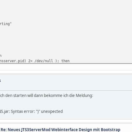
rting"
n
nsserver.pid) 2> /dev/null ); then
S server is already running, try restart or stop"
s
ver.pid found, but no server running. Possibly your previously s
ew the logfile for details."
.pid
ich den starten will dann bekomme ich die Meldung:
.jar: Syntax error: ")" unexpected
urity reasons we advise: DO NOT RUN THE SERVER AS ROOT"
do
/
Re: Neues JTS3ServerMod Webinterface Design mit Bootstrap