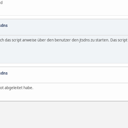
ed
sdns
h das script anweise über den benutzer den jtsdns zu starten. Das scrip
sdns
ot abgeleitet habe.