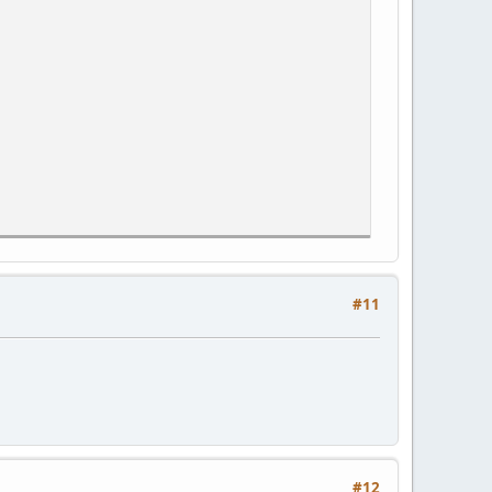
#11
tarted server crashed"
#12