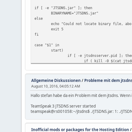
if [ -e "JTSDNS.jar" ]; then
BINARYNAME="JTSDNS.jar"
else
echo "Could not locate binary file, abo
exit 5
fi
case "$1" in
start)
if [ -e jtsdnsserver.pid ]; the
if ( kill -0 $(cat jtsd
echo "The JTSDN
exit 1
else
Allgemeine Diskussionen
/
Probleme mit dem jtsdn
echo "jtsdnsser
August 10, 2016, 04:05:12 AM
echo "Please vi
rm jtsdnsserver
Hallo stefan habe da ein Problem mit dem jtsdns. Wenn 
fi
fi
TeamSpeak 3 JTSDNS server started
if [ "${UID}" = "0" ]; then
teamspeak@rs001058:~/jtsdns$ ./JTSDNS.jar: 1: ./JTSDNS
echo "WARNING ! For sec
c=1
while [ "$c" -le 10 ]; 
Inofficial mods or packages for the Hosting Edition
echo -n "!"