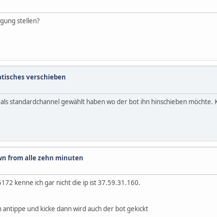
ügung stellen?
JTSDNS server"
 ]; then
AME} is not executable, trying to set it"
tisches verschieben
NARYNAME}"
als standardchannel gewählt haben wo der bot ihn hinschieben möchte. 
; then
 3 JTSDNS server started"
}" &
sserver.pid
ME} is not exectuable, cannot start TeamSpeak 3 JTSDNS server"
n from alle zehn minuten
nary, aborting"
2 kenne ich gar nicht die ip ist 37.59.31.160.
 antippe und kicke dann wird auch der bot gekickt
n