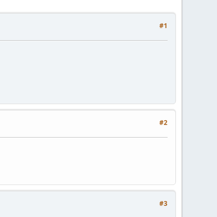
#1
#2
#3