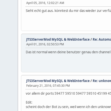
April 05, 2016, 12:02:21 AM
sleep 1
c=$((++c))
Sieht echt gut aus. könntest du mir das wieder zur verf
done
echo "!"
fi
echo "Starting the TeamSpeak 3 
if [ -e "$BINARYNAME" ]; then
if [ ! -x "$BINARYNAME"
echo "${BINARYN
JTS3ServerMod MySQL & WebInterface
/
Re: Automa
chmod u+x "${BI
April 01, 2016, 02:50:53 PM
fi
Das ist normal wenn deine benutzer genau den channel 
if [ -x "$BINARYNAME" ]
echo "TeamSpeak
"./${BINARYNAME
echo $! > jtsdn
else
echo "${BINARNA
fi
JTS3ServerMod MySQL & WebInterface
/
Re: unknow
else
February 21, 2016, 07:45:30 PM
echo "Could not find bi
exit 5
vor allem dir ports 59477 59510 59477 59510 45199 4517
fi
;;
Edit:
stop)
scheint doch der Bot zu sein, weil wenn ich den unknown
if [ -e jtsdnsserver.pid ]; the