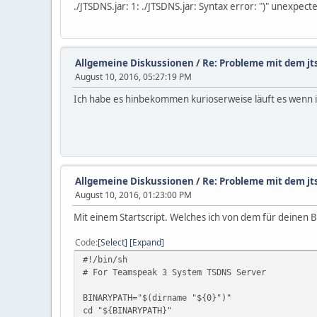
./JTSDNS.jar: 1: ./JTSDNS.jar: Syntax error: ")" unexpect
Allgemeine Diskussionen
/
Re: Probleme mit dem jt
August 10, 2016, 05:27:19 PM
Ich habe es hinbekommen kurioserweise läuft es wenn ic
Allgemeine Diskussionen
/
Re: Probleme mit dem jt
August 10, 2016, 01:23:00 PM
Mit einem Startscript. Welches ich von dem für deinen B
Code
Select
Expand
#!/bin/sh
# For Teamspeak 3 System TSDNS Server
BINARYPATH="$(dirname "${0}")"
cd "${BINARYPATH}"