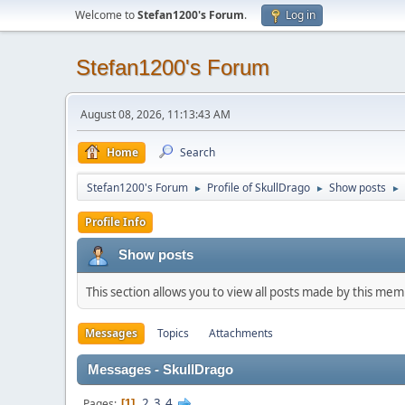
Welcome to
Stefan1200's Forum
.
Log in
Stefan1200's Forum
August 08, 2026, 11:13:43 AM
Home
Search
Stefan1200's Forum
Profile of SkullDrago
Show posts
►
►
►
Profile Info
Show posts
This section allows you to view all posts made by this me
Messages
Topics
Attachments
Messages - SkullDrago
2
3
4
Pages
1