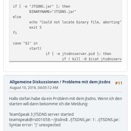
if [ -e "JTSDNS.jar" ]; then
BINARYNAME="JTSDNS.jar"
else
echo "Could not locate binary file, aborting"
exit 5
fi
case "$1" in
start)
if [ -e jtsdnsserver.pid ]; then
if ( kill -0 $(cat jtsdnsserver.p
echo "The JTSDNS server i
exit 1
else
echo "jtsdnsserver.pid fo
Allgemeine Diskussionen
/
Probleme mit dem jtsdns
#11
echo "Please view the log
August 10, 2016, 04:05:12 AM
rm jtsdnsserver.pid
fi
Hallo stefan habe da ein Problem mit dem jtsdns. Wenn ich den
fi
starten will dann bekomme ich die Meldung:
if [ "${UID}" = "0" ]; then
echo "WARNING ! For security reas
TeamSpeak 3 JTSDNS server started
c=1
teamspeak@rs001058:~/jtsdns$ ./JTSDNS.jar: 1: ./JTSDNS.jar:
while [ "$c" -le 10 ]; do
Syntax error: ")" unexpected
echo -n "!"