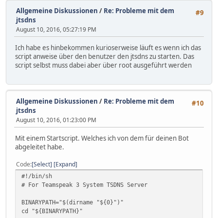
Allgemeine Diskussionen
/
Re: Probleme mit dem
#9
jtsdns
August 10, 2016, 05:27:19 PM
Ich habe es hinbekommen kurioserweise läuft es wenn ich das
script anweise über den benutzer den jtsdns zu starten. Das
script selbst muss dabei aber über root ausgeführt werden
Allgemeine Diskussionen
/
Re: Probleme mit dem
#10
jtsdns
August 10, 2016, 01:23:00 PM
Mit einem Startscript. Welches ich von dem für deinen Bot
abgeleitet habe.
Code
Select
Expand
#!/bin/sh
# For Teamspeak 3 System TSDNS Server
BINARYPATH="$(dirname "${0}")"
cd "${BINARYPATH}"