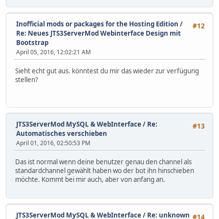
sleep 1
c=$((++c))
done
Inofficial mods or packages for the Hosting Edition
/
#12
echo "!"
Re: Neues JTS3ServerMod Webinterface Design mit
fi
Bootstrap
echo "Starting the TeamSpeak 3 JTSDNS ser
April 05, 2016, 12:02:21 AM
if [ -e "$BINARYNAME" ]; then
if [ ! -x "$BINARYNAME" ]; then
Sieht echt gut aus. könntest du mir das wieder zur verfügung
echo "${BINARYNAME} is no
stellen?
chmod u+x "${BINARYNAME}"
fi
if [ -x "$BINARYNAME" ]; then
echo "TeamSpeak 3 JTSDNS 
"./${BINARYNAME}" &
JTS3ServerMod MySQL & WebInterface
/
Re:
#13
echo $! > jtsdnsserver.pi
Automatisches verschieben
else
April 01, 2016, 02:50:53 PM
echo "${BINARNAME} is not
fi
Das ist normal wenn deine benutzer genau den channel als
else
standardchannel gewählt haben wo der bot ihn hinschieben
echo "Could not find binary, abor
möchte. Kommt bei mir auch, aber von anfang an.
exit 5
fi
;;
stop)
if [ -e jtsdnsserver.pid ]; then
JTS3ServerMod MySQL & WebInterface
/
Re: unknown
#14