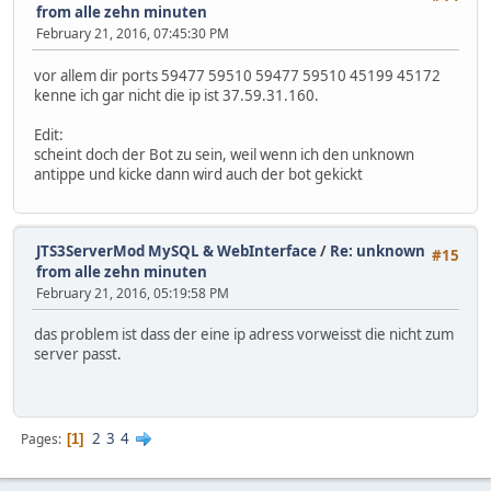
echo -n "Stopping the TeamSpeak 3
from alle zehn minuten
if ( kill -TERM $(cat jtsdnsserve
February 21, 2016, 07:45:30 PM
c=1
while [ "$c" -le 300 ]; d
vor allem dir ports 59477 59510 59477 59510 45199 45172
if ( kill -0 $(ca
kenne ich gar nicht die ip ist 37.59.31.160.
echo -n "
sleep 1
Edit:
else
scheint doch der Bot zu sein, weil wenn ich den unknown
break
antippe und kicke dann wird auch der bot gekickt
fi
c=$((++c))
done
fi
JTS3ServerMod MySQL & WebInterface
/
Re: unknown
#15
if ( kill -0 $(cat jtsdnsserver.p
from alle zehn minuten
echo "JTSDNS Server is no
February 21, 2016, 05:19:58 PM
kill -KILL $(cat jtsdnsse
else
das problem ist dass der eine ip adress vorweisst die nicht zum
echo "done"
server passt.
fi
rm jtsdnsserver.pid
else
echo "No server running (jtsdnsse
2
3
4
Pages
1
exit 7
fi
;;