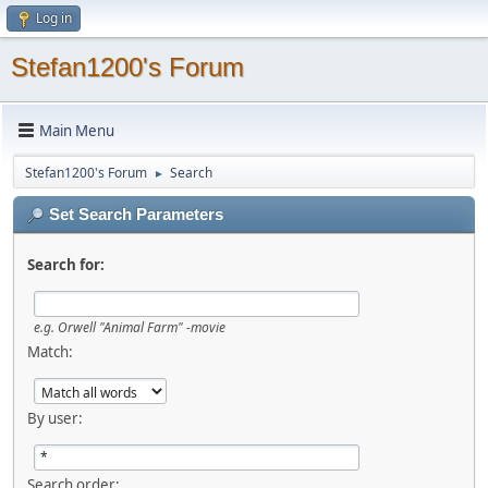
Log in
Stefan1200's Forum
Main Menu
Stefan1200's Forum
Search
►
Set Search Parameters
Search for:
e.g.
Orwell "Animal Farm" -movie
Match:
By user:
Search order: