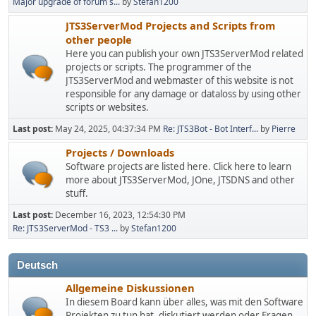
Major upgrade of forum s...
by
Stefan1200
JTS3ServerMod Projects and Scripts from
other people
Here you can publish your own JTS3ServerMod related
projects or scripts. The programmer of the
JTS3ServerMod and webmaster of this website is not
responsible for any damage or dataloss by using other
scripts or websites.
Last post:
May 24, 2025, 04:37:34 PM
Re: JTS3Bot - Bot Interf...
by
Pierre
Projects / Downloads
Software projects are listed here. Click here to learn
more about JTS3ServerMod, JOne, JTSDNS and other
stuff.
Last post:
December 16, 2023, 12:54:30 PM
Re: JTS3ServerMod - TS3 ...
by
Stefan1200
Deutsch
Allgemeine Diskussionen
In diesem Board kann über alles, was mit den Software
Projekten zu tun hat, diskutiert werden oder Fragen