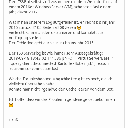
Der JTS3Bot selbst läuft zusammen mit dem Webinterface auf
einem 2016er Windows Server (VM), schon seit fast einem
Jahr, davor 2012.
Was mir an unserem Log aufgefallen ist, er reicht bis ins Jahr
2015 zurück, 2105 Seiten a 200 Zeilen
Vielleicht kann man den extrahieren und komplett zur
Verfügung stellen.
Der Fehlerlog geht auch zurück bis ins Jahr 2015.
Der TS3 Serverlog ist wie immer sehr Aussagekräftig:
2018-09-18 13:43:02.141536|INFO |VirtualServerBase|1
|query client disconnected 'Kartoffel-Butler'(id:1) reason
'reasonmsg=connection lost'
Welche Troubleshooting Möglichkeiten gibt es noch, die ich
vielleicht übersehen hab?
Konnte man nicht irgendwo den Cache leeren von dem Bot?
Ich hoffe, dass wir das Problem irgendwie gelöst bekommen
Gruß