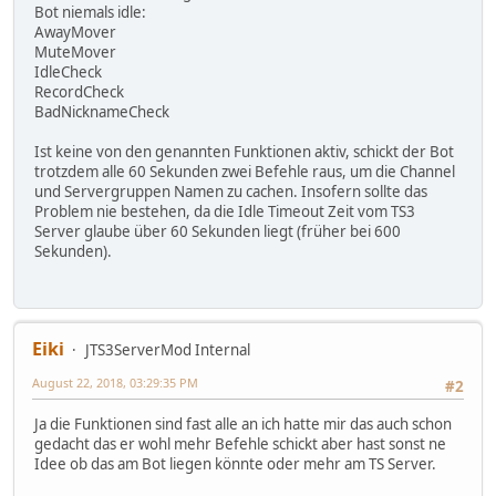
Bot niemals idle:
AwayMover
MuteMover
IdleCheck
RecordCheck
BadNicknameCheck
Ist keine von den genannten Funktionen aktiv, schickt der Bot
trotzdem alle 60 Sekunden zwei Befehle raus, um die Channel
und Servergruppen Namen zu cachen. Insofern sollte das
Problem nie bestehen, da die Idle Timeout Zeit vom TS3
Server glaube über 60 Sekunden liegt (früher bei 600
Sekunden).
Eiki
JTS3ServerMod Internal
August 22, 2018, 03:29:35 PM
#2
Ja die Funktionen sind fast alle an ich hatte mir das auch schon
gedacht das er wohl mehr Befehle schickt aber hast sonst ne
Idee ob das am Bot liegen könnte oder mehr am TS Server.