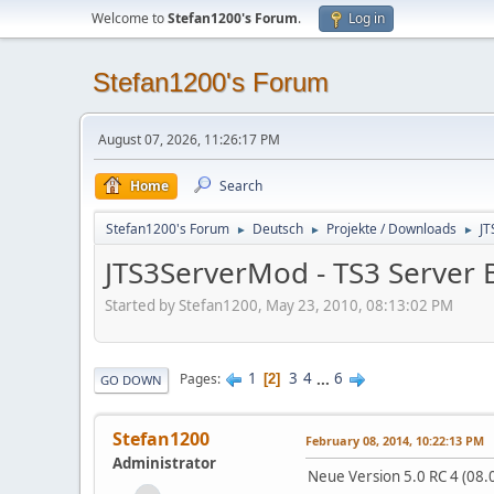
Welcome to
Stefan1200's Forum
.
Log in
Stefan1200's Forum
August 07, 2026, 11:26:17 PM
Home
Search
Stefan1200's Forum
Deutsch
Projekte / Downloads
JT
►
►
►
JTS3ServerMod - TS3 Server B
Started by Stefan1200, May 23, 2010, 08:13:02 PM
1
3
4
...
6
Pages
2
GO DOWN
Stefan1200
February 08, 2014, 10:22:13 PM
Administrator
Neue Version 5.0 RC 4 (08.