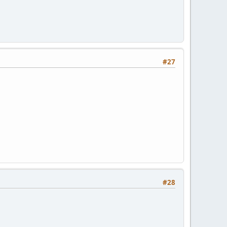
#27
#28