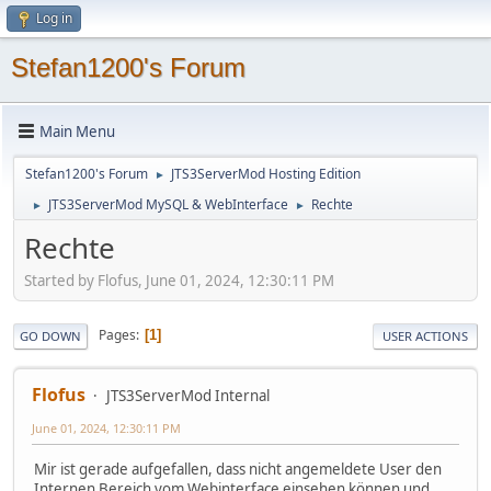
Log in
Stefan1200's Forum
Main Menu
Stefan1200's Forum
JTS3ServerMod Hosting Edition
►
JTS3ServerMod MySQL & WebInterface
Rechte
►
►
Rechte
Started by Flofus, June 01, 2024, 12:30:11 PM
Pages
1
GO DOWN
USER ACTIONS
Flofus
JTS3ServerMod Internal
June 01, 2024, 12:30:11 PM
Mir ist gerade aufgefallen, dass nicht angemeldete User den
Internen Bereich vom Webinterface einsehen können und