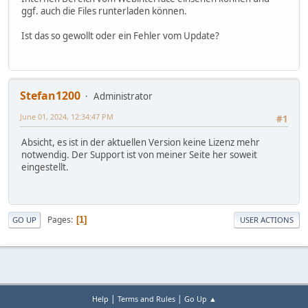
ggf. auch die Files runterladen können.
Ist das so gewollt oder ein Fehler vom Update?
Stefan1200
Administrator
June 01, 2024, 12:34:47 PM
#1
Absicht, es ist in der aktuellen Version keine Lizenz mehr
notwendig. Der Support ist von meiner Seite her soweit
eingestellt.
Pages
1
GO UP
USER ACTIONS
|
|
Help
Terms and Rules
Go Up ▲