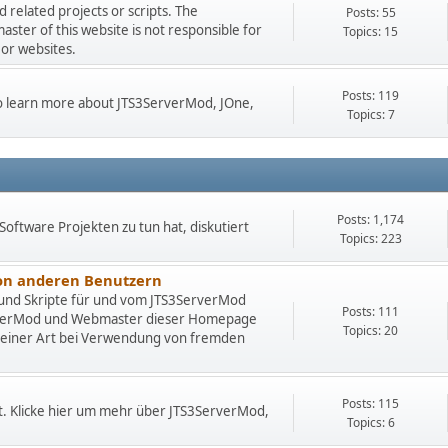
related projects or scripts. The
Posts: 55
er of this website is not responsible for
Topics: 15
 or websites.
Posts: 119
 to learn more about JTS3ServerMod, JOne,
Topics: 7
Posts: 1,174
Software Projekten zu tun hat, diskutiert
Topics: 223
von anderen Benutzern
 und Skripte für und vom JTS3ServerMod
Posts: 111
rverMod und Webmaster dieser Homepage
Topics: 20
deiner Art bei Verwendung von fremden
Posts: 115
t. Klicke hier um mehr über JTS3ServerMod,
Topics: 6
.