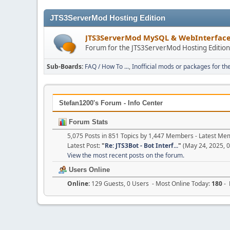
JTS3ServerMod Hosting Edition
JTS3ServerMod MySQL & WebInterfac
Forum for the JTS3ServerMod Hosting Editio
Sub-Boards
FAQ / How To ...
Inofficial mods or packages for th
Stefan1200's Forum - Info Center
Forum Stats
5,075 Posts in 851 Topics by 1,447 Members - Latest M
Latest Post:
"
Re: JTS3Bot - Bot Interf...
"
(May 24, 2025, 
View the most recent posts on the forum.
Users Online
Online:
129 Guests, 0 Users - Most Online Today:
180
- 