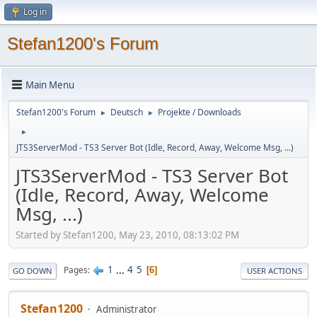
Log in
Stefan1200's Forum
Main Menu
Stefan1200's Forum
Deutsch
Projekte / Downloads
►
►
►
JTS3ServerMod - TS3 Server Bot (Idle, Record, Away, Welcome Msg, ...)
JTS3ServerMod - TS3 Server Bot
(Idle, Record, Away, Welcome
Msg, ...)
Started by Stefan1200, May 23, 2010, 08:13:02 PM
1
...
4
5
Pages
6
GO DOWN
USER ACTIONS
Stefan1200
Administrator