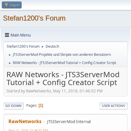
Log in
Stefan1200's Forum
Main Menu
Stefan1200's Forum
Deutsch
►
JTS3ServerMod Projekte und Skripte von anderen Benutzern
►
RAW Networks - JTS3ServerMod Tutorial + Config Creator Script
►
RAW Networks - JTS3ServerMod
Tutorial + Config Creator Script
Started by RawNetworks, May 11, 2018, 01:46:02 PM
Pages
1
GO DOWN
USER ACTIONS
RawNetworks
JTS3ServerMod Internal
May 11, 2018, 01:46:02 PM