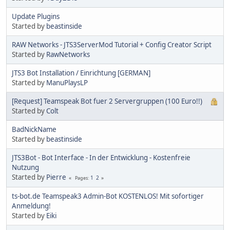
Update Plugins
Started by
beastinside
RAW Networks - JTS3ServerMod Tutorial + Config Creator Script
Started by
RawNetworks
JTS3 Bot Installation / Einrichtung [GERMAN]
Started by
ManuPlaysLP
[Request] Teamspeak Bot fuer 2 Servergruppen (100 Euro!!)
Started by
Colt
BadNickName
Started by
beastinside
JTS3Bot - Bot Interface - In der Entwicklung - Kostenfreie
Nutzung
Started by
Pierre
1
2
Pages
ts-bot.de Teamspeak3 Admin-Bot KOSTENLOS! Mit sofortiger
Anmeldung!
Started by
Eiki