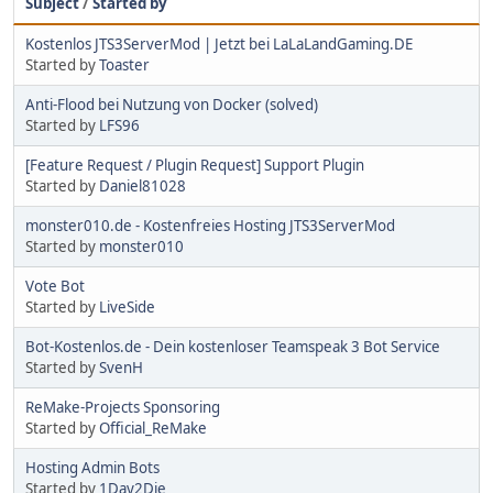
Subject
/
Started by
Kostenlos JTS3ServerMod | Jetzt bei LaLaLandGaming.DE
Started by
Toaster
Anti-Flood bei Nutzung von Docker (solved)
Started by
LFS96
[Feature Request / Plugin Request] Support Plugin
Started by
Daniel81028
monster010.de - Kostenfreies Hosting JTS3ServerMod
Started by
monster010
Vote Bot
Started by
LiveSide
Bot-Kostenlos.de - Dein kostenloser Teamspeak 3 Bot Service
Started by
SvenH
ReMake-Projects Sponsoring
Started by
Official_ReMake
Hosting Admin Bots
Started by
1Day2Die