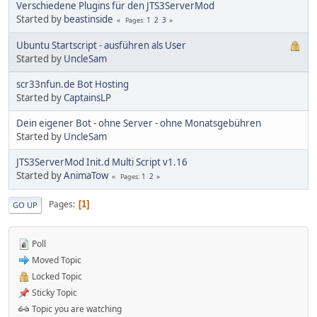
Verschiedene Plugins für den JTS3ServerMod
Started by
beastinside
1
2
3
Pages
Ubuntu Startscript - ausführen als User
Started by
UncleSam
scr33nfun.de Bot Hosting
Started by
CaptainsLP
Dein eigener Bot - ohne Server - ohne Monatsgebühren
Started by
UncleSam
JTS3ServerMod Init.d Multi Script v1.16
Started by
AnimaTow
1
2
Pages
Pages
1
GO UP
Poll
Moved Topic
Locked Topic
Sticky Topic
Topic you are watching