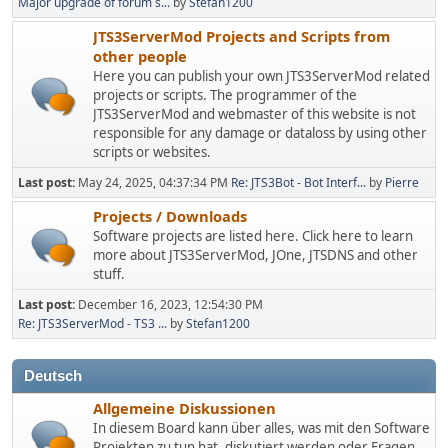
Major upgrade of forum s...
by
Stefan1200
JTS3ServerMod Projects and Scripts from
other people
Here you can publish your own JTS3ServerMod related
projects or scripts. The programmer of the
JTS3ServerMod and webmaster of this website is not
responsible for any damage or dataloss by using other
scripts or websites.
Last post:
May 24, 2025, 04:37:34 PM
Re: JTS3Bot - Bot Interf...
by
Pierre
Projects / Downloads
Software projects are listed here. Click here to learn
more about JTS3ServerMod, JOne, JTSDNS and other
stuff.
Last post:
December 16, 2023, 12:54:30 PM
Re: JTS3ServerMod - TS3 ...
by
Stefan1200
Deutsch
Allgemeine Diskussionen
In diesem Board kann über alles, was mit den Software
Projekten zu tun hat, diskutiert werden oder Fragen