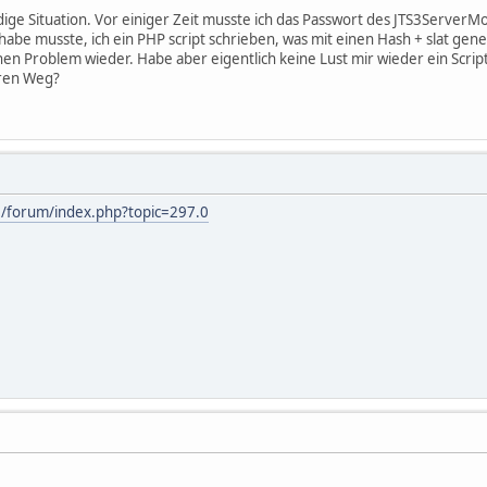
dige Situation. Vor einiger Zeit musste ich das Passwort des JTS3ServerM
e musste, ich ein PHP script schrieben, was mit einen Hash + slat gener
chen Problem wieder. Habe aber eigentlich keine Lust mir wieder ein Scr
eren Weg?
e/forum/index.php?topic=297.0