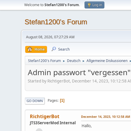
Welcome to
Stefan1200's Forum
.
Log in
Stefan1200's Forum
August 08, 2026, 07:27:29 AM
Home
Search
Stefan1200's Forum
Deutsch
Allgemeine Diskussionen
►
►
Admin passwort "vergessen"
Started by RichtigerBot, December 14, 2023, 10:12:58 
Pages
1
GO DOWN
RichtigerBot
December 14, 2023, 10:12:58 AM
JTS3ServerMod Internal
Hallo,