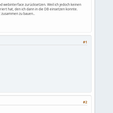
od webinterface zurücksetzen. Weil ich jedoch keinen
iert hat, den ich dann in die DB einsetzen konnte.
ipt zusammen zu bauen..
#1
#2