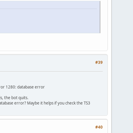
#39
r 1280: database error
, the bot quits.
atabase error? Maybe it helps if you check the TS3
#40