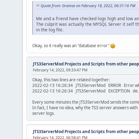
Quote from: Gramse on February 18, 2022, 06:31:16 PM
Me and a friend have checked logs high and low an
The culprit was actually the MYSQL Server it self t
in the log file.
Okay, so it really was an "database error"
JTS3ServerMod Projects and Scripts from other peop
February 14, 2022, 09:33:47 PM
Okay, this two lines are related together:
2022-02-13 16:26:34 JTS3ServerMod ERROR Error whil
2022-02-13 16:26:34 JTS3ServerMod EXCEPTION de.st
Every some minutes the JTS3ServerMod sends the command 
In fact, I have no idea, why the TS3 server answers wit
server logs.
JTS3ServerMod Projects and Scripts from other peop
February 14, 2022, 06:58:41 PM