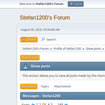
Welcome to
Stefan1200's Forum
.
Log in
Stefan1200's Forum
August 06, 2026, 05:09:48 AM
Home
Search
Stefan1200's Forum
Profile of Stefan1200
Show posts
►
►
►
Profile Info
Show posts
This section allows you to view all posts made by this me
Messages
Topics
Attachments
Messages - Stefan1200
1
2
4
5
...
149
Pages
3