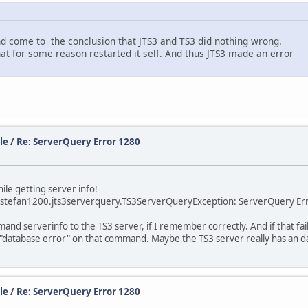
d come to the conclusion that JTS3 and TS3 did nothing wrong.
hat for some reason restarted it self. And thus JTS3 made an error
le
/
Re: ServerQuery Error 1280
e getting server info!
efan1200.jts3serverquery.TS3ServerQueryException: ServerQuery Erro
serverinfo to the TS3 server, if I remember correctly. And if that fails
h "database error" on that command. Maybe the TS3 server really has an d
le
/
Re: ServerQuery Error 1280