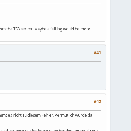
om the TS3 server. Maybe a full log would be more
#41
#42
mt es nicht zu diesem Fehler. Vermutlich wurde da
sind. Ist bereits alles korrekt vorhanden, musst du nur