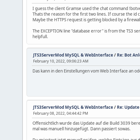
I guess the client Gramse used the chat command !botv
Thats the reason for the first two lines. If course the id
Maybe the HTTPS request is getting blocked by a firewal
The EXCEPTION line "database error" is from the TS3 se
helpfull.
JTS3ServerMod MySQL & WebInterface
/
Re: Bot An
February 10, 2022, 09:06:23 AM
Das kann in den Einstellungen vom Web Interface an od
JTS3ServerMod MySQL & WebInterface
/
Re: Update
February 08, 2022, 04:44:42 PM
Offensichtlich wurde das Update auf die Build 3039 be
mal was manuell hinzugefügt. Dann passiert sowas.
Du müsstest jetzt manuell prüfen, welche Einträge aus 