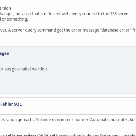
ersion
 changes, because that is different with every connect to the TS3 server.
l or something.
rver. A server query command got the error message "database error" fr
legen
er aus geschaltet werden.
 Fehler SQL
reits schon gemacht. Solange man immer nur den Automatismus nutzt, kom
der
sql/autoupdate/3039.sql
bereits schon in deiner Datenbank korrekt 