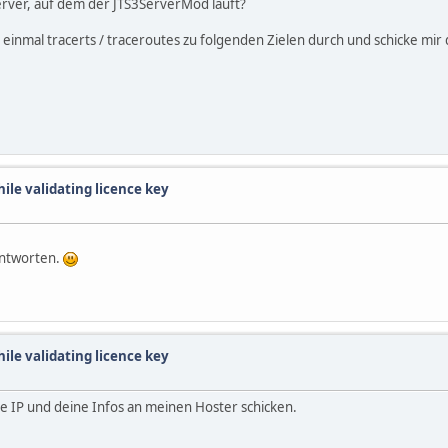
Server, auf dem der JTS3ServerMod läuft?
einmal tracerts / traceroutes zu folgenden Zielen durch und schicke mir 
hile validating licence key
antworten.
hile validating licence key
die IP und deine Infos an meinen Hoster schicken.