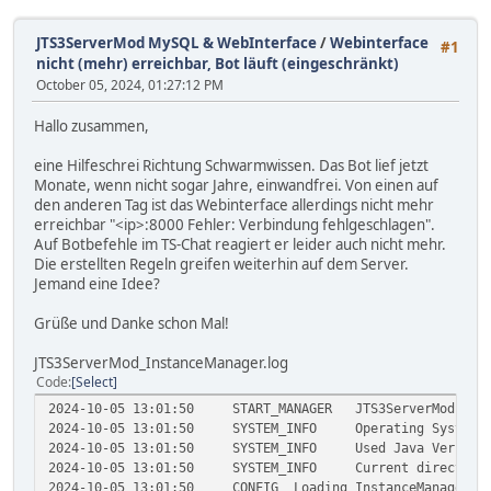
JTS3ServerMod MySQL & WebInterface
/
Webinterface
#1
nicht (mehr) erreichbar, Bot läuft (eingeschränkt)
October 05, 2024, 01:27:12 PM
Hallo zusammen,
eine Hilfeschrei Richtung Schwarmwissen. Das Bot lief jetzt
Monate, wenn nicht sogar Jahre, einwandfrei. Von einen auf
den anderen Tag ist das Webinterface allerdings nicht mehr
erreichbar "<ip>:8000 Fehler: Verbindung fehlgeschlagen".
Auf Botbefehle im TS-Chat reagiert er leider auch nicht mehr.
Die erstellten Regeln greifen weiterhin auf dem Server.
Jemand eine Idee?
Grüße und Danke schon Mal!
JTS3ServerMod_InstanceManager.log
Code
Select
2024-10-05 13:01:50
START_MANAGER
JTS3ServerMod 6.5
2024-10-05 13:01:50
SYSTEM_INFO
Operating System 
2024-10-05 13:01:50
SYSTEM_INFO
Used Java Version
2024-10-05 13:01:50
SYSTEM_INFO
Current directory
2024-10-05 13:01:50
CONFIG
Loading InstanceManager c