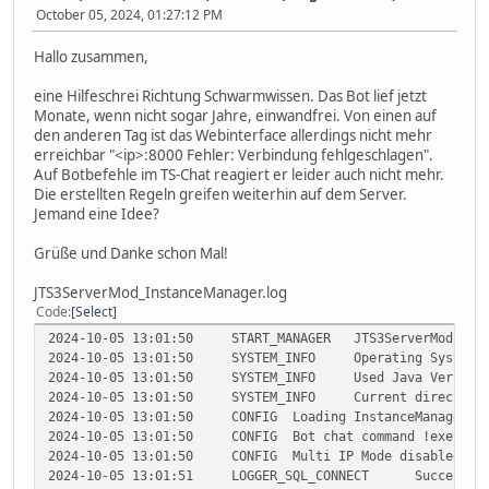
October 05, 2024, 01:27:12 PM
Hallo zusammen,
eine Hilfeschrei Richtung Schwarmwissen. Das Bot lief jetzt
Monate, wenn nicht sogar Jahre, einwandfrei. Von einen auf
den anderen Tag ist das Webinterface allerdings nicht mehr
erreichbar "<ip>:8000 Fehler: Verbindung fehlgeschlagen".
Auf Botbefehle im TS-Chat reagiert er leider auch nicht mehr.
Die erstellten Regeln greifen weiterhin auf dem Server.
Jemand eine Idee?
Grüße und Danke schon Mal!
JTS3ServerMod_InstanceManager.log
Code
Select
2024-10-05 13:01:50
START_MANAGER
JTS3ServerMod 6.5
2024-10-05 13:01:50
SYSTEM_INFO
Operating System 
2024-10-05 13:01:50
SYSTEM_INFO
Used Java Version
2024-10-05 13:01:50
SYSTEM_INFO
Current directory
2024-10-05 13:01:50
CONFIG
Loading InstanceManager c
2024-10-05 13:01:50
CONFIG
Bot chat command !exec is
2024-10-05 13:01:50
CONFIG
Multi IP Mode disabled!
2024-10-05 13:01:51
LOGGER_SQL_CONNECT
Successfu