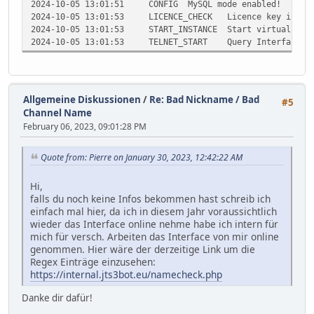
2024-10-05 13:01:51
CONFIG
MySQL mode enabled!
2024-10-05 13:01:53
LICENCE_CHECK
Licence key is va
2024-10-05 13:01:53
START_INSTANCE
Start virtual bot
2024-10-05 13:01:53
TELNET_START
Query Interface s
Allgemeine Diskussionen
/
Re: Bad Nickname / Bad
#5
Channel Name
February 06, 2023, 09:01:28 PM
Quote from: Pierre on January 30, 2023, 12:42:22 AM
Hi,
falls du noch keine Infos bekommen hast schreib ich
einfach mal hier, da ich in diesem Jahr voraussichtlich
wieder das Interface online nehme habe ich intern für
mich für versch. Arbeiten das Interface von mir online
genommen. Hier wäre der derzeitige Link um die
Regex Einträge einzusehen:
https://internal.jts3bot.eu/namecheck.php
Danke dir dafür!