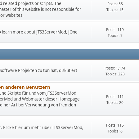
related projects or scripts. The
Posts: 55
er of this website is not responsible for
Topics: 15
 or websites.
Posts: 119
 to learn more about JTS3ServerMod, JOne,
Topics: 7
Posts: 1,174
Software Projekten zu tun hat, diskutiert
Topics: 223
von anderen Benutzern
 und Skripte für und vom JTS3ServerMod
Posts: 111
rverMod und Webmaster dieser Homepage
Topics: 20
deiner Art bei Verwendung von fremden
Posts: 115
t. Klicke hier um mehr über JTS3ServerMod,
Topics: 6
.