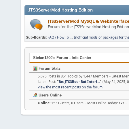
JTS3ServerMod Hosting Edition
JTS3ServerMod MySQL & WebInterfac
Forum for the JTS3ServerMod Hosting Editio
Sub-Boards
FAQ / How To ...
Inofficial mods or packages for th
Stefan1200's Forum - Info Center
Forum Stats
5,075 Posts in 851 Topics by 1,447 Members - Latest M
Latest Post:
"
Re: JTS3Bot - Bot Interf...
"
(May 24, 2025, 
View the most recent posts on the forum.
Users Online
Online:
153 Guests, 0 Users - Most Online Today:
171
- 