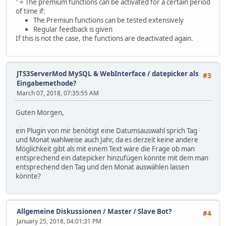
¹ = The premium functions can be activated for a certain period
of time if:
The Premiun functions can be tested extensively
Regular feedback is given
If this is not the case, the functions are deactivated again.
JTS3ServerMod MySQL & WebInterface
/
datepicker als
#3
Eingabemethode?
March 07, 2018, 07:35:55 AM
Guten Morgen,
ein Plugin von mir benötigt eine Datumsauswahl sprich Tag
und Monat wahlweise auch Jahr, da es derzeit keine andere
Möglichkeit gibt als mit einem Text wäre die Frage ob man
entsprechend ein datepicker hinzufügen könnte mit dem man
entsprechend den Tag und den Monat auswählen lassen
könnte?
Allgemeine Diskussionen
/
Master / Slave Bot?
#4
January 25, 2018, 04:01:31 PM