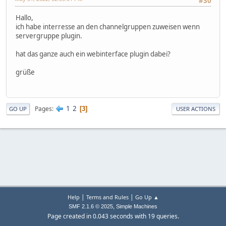
#30
Hallo,
ich habe interresse an den channelgruppen zuweisen wenn
servergruppe plugin.
hat das ganze auch ein webinterface plugin dabei?
grüße
1
2
Pages
3
GO UP
USER ACTIONS
|
|
Help
Terms and Rules
Go Up ▲
,
SMF 2.1.6 © 2025
Simple Machines
Page created in 0.043 seconds with 19 queries.