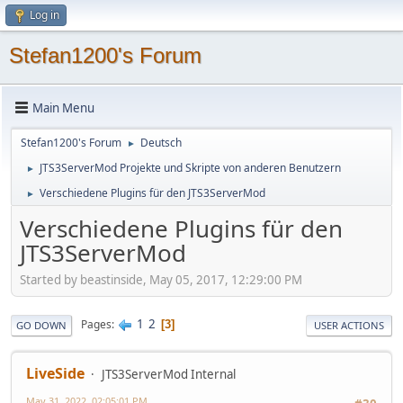
Log in
Stefan1200's Forum
Main Menu
Stefan1200's Forum
Deutsch
►
JTS3ServerMod Projekte und Skripte von anderen Benutzern
►
Verschiedene Plugins für den JTS3ServerMod
►
Verschiedene Plugins für den
JTS3ServerMod
Started by beastinside, May 05, 2017, 12:29:00 PM
1
2
Pages
3
GO DOWN
USER ACTIONS
LiveSide
JTS3ServerMod Internal
May 31, 2022, 02:05:01 PM