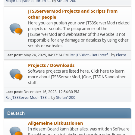
Major upgrade of forum s...
by
Stefan1200
JTS3ServerMod Projects and Scripts from
other people
Here you can publish your own JTS3ServerMod related
projects or scripts. The programmer of the
JTS3ServerMod and webmaster of this website is not
responsible for any damage or dataloss by using other
scripts or websites.
Last post:
May 24, 2025, 04:37:34 PM
Re: JTS3Bot - Bot Interf...
by
Pierre
Projects / Downloads
Software projects are listed here. Click here to learn
more about JTS3ServerMod, JOne, JTSDNS and other
stuff.
Last post:
December 16, 2023, 12:54:30 PM
Re: JTS3ServerMod - TS3 ...
by
Stefan1200
Deutsch
Allgemeine Diskussionen
In diesem Board kann über alles, was mit den Software
Projekten zu tun hat, diskutiert werden oder Fragen