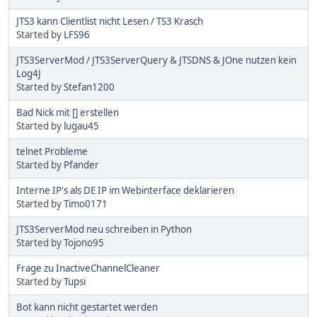
JTS3 kann Clientlist nicht Lesen / TS3 Krasch
Started by
LFS96
JTS3ServerMod / JTS3ServerQuery & JTSDNS & JOne nutzen kein
Log4J
Started by
Stefan1200
Bad Nick mit [] erstellen
Started by
lugau45
telnet Probleme
Started by
Pfander
Interne IP's als DE IP im Webinterface deklarieren
Started by
Timo0171
JTS3ServerMod neu schreiben in Python
Started by
Tojono95
Frage zu InactiveChannelCleaner
Started by
Tupsi
Bot kann nicht gestartet werden