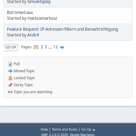
Started by
Simuletsplay
Bot timed aus
Started by
markusmarkusz
Feature Request: IP-Adressen filtern und Benachrichtigung
Started by
André
2
3
...
12
Pages
1
GO UP
Poll
Moved Topic
Locked Topic
Sticky Topic
Topic you are watching
|
|
Help
Terms and Rules
Go Up ▲
,
SMF 2.1.6 © 2025
Simple Machines