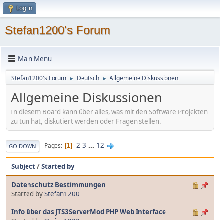
Log in
Stefan1200's Forum
Main Menu
Stefan1200's Forum
Deutsch
Allgemeine Diskussionen
►
►
Allgemeine Diskussionen
In diesem Board kann über alles, was mit den Software Projekten
zu tun hat, diskutiert werden oder Fragen stellen.
2
3
...
12
Pages
1
GO DOWN
Subject
/
Started by
Datenschutz Bestimmungen
Started by
Stefan1200
Info über das JTS3ServerMod PHP Web Interface