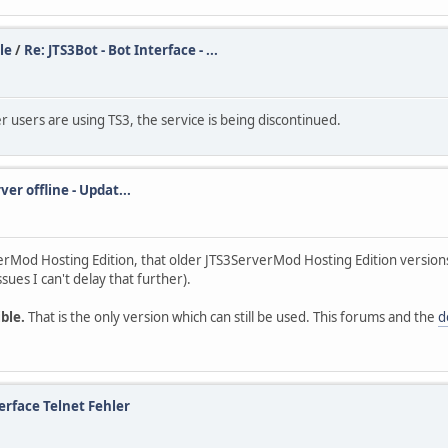
le
/
Re: JTS3Bot - Bot Interface - ...
 users are using TS3, the service is being discontinued.
ver offline - Updat...
verMod Hosting Edition, that older JTS3ServerMod Hosting Edition version
ssues I can't delay that further).
ble.
That is the only version which can still be used. This forums and the
d
erface Telnet Fehler