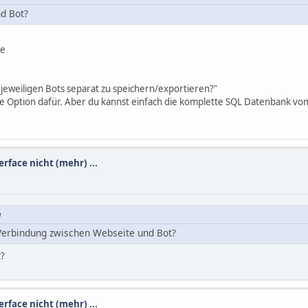
nd Bot?
ce
r jeweiligen Bots separat zu speichern/exportieren?"
keine Option dafür. Aber du kannst einfach die komplette SQL Datenbank 
rface nicht (mehr) ...
M
 Verbindung zwischen Webseite und Bot?
t?
rface nicht (mehr) ...