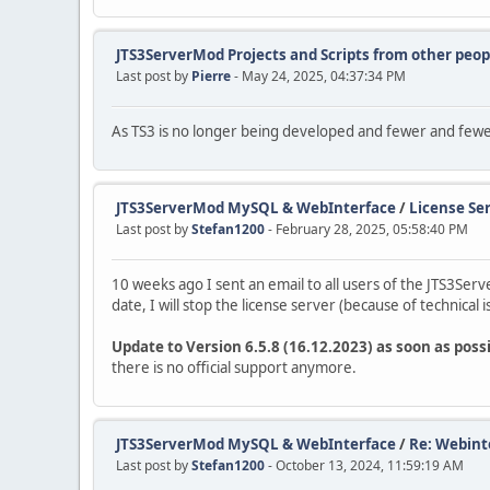
JTS3ServerMod Projects and Scripts from other peop
Last post by
Pierre
- May 24, 2025, 04:37:34 PM
As TS3 is no longer being developed and fewer and fewer
JTS3ServerMod MySQL & WebInterface
/
License Ser
Last post by
Stefan1200
- February 28, 2025, 05:58:40 PM
10 weeks ago I sent an email to all users of the JTS3Ser
date, I will stop the license server (because of technical i
Update to Version 6.5.8 (16.12.2023) as soon as possi
there is no official support anymore.
JTS3ServerMod MySQL & WebInterface
/
Re: Webint
Last post by
Stefan1200
- October 13, 2024, 11:59:19 AM