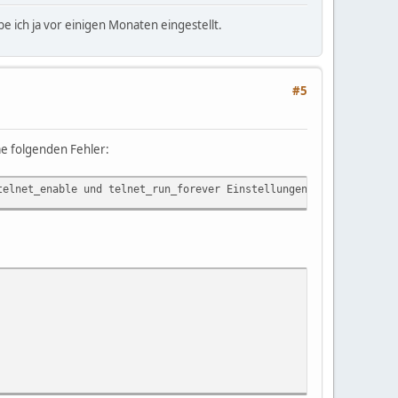
e ich ja vor einigen Monaten eingestellt.
#5
me folgenden Fehler:
telnet_enable und telnet_run_forever Einstellungen in der JTS3Se