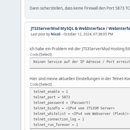
Dann sicherstellen, dass keine Firewall den Port 5873 TC
JTS3ServerMod MySQL & WebInterface
/
Webinterfa
Last post by
NicoS
- October 12, 2024, 07:38:05 PM
ich habe ein Problem mit der JTS3ServerMod Hosting Edit
Code
Select
Keinen Service auf der IP Adresse / Port erreic
Hier sind meine aktuellen Einstellungen in der Telnet-Ko
Code
Select
telnet_enable = 1
telnet_port = 5873
telnet_password = (Passwort)
telnet_bindTo = <IPv4 vom JTS3SM Server>
telnet_whitelist = <IPv4 vom Webserver (Plesk)>
telnet_connection_log = 1
telnet_run_forever = 1