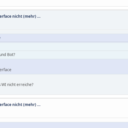
rface nicht (mehr) ...
M
und Bot?
erface
s WI nicht erreiche?
rface nicht (mehr) ...