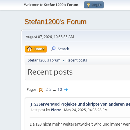
Welcome to
Stefan1200's Forum
.
Log in
Stefan1200's Forum
August 07, 2026, 10:58:35 AM
Home
Search
Stefan1200's Forum
Recent posts
►
Recent posts
2
3
...
10
Pages
1
JTS3ServerMod Projekte und Skripte von anderen B
Last post by
Pierre
- May 24, 2025, 04:38:28 PM
Da TS3 nicht mehr weiterentwickelt wird und immer weni