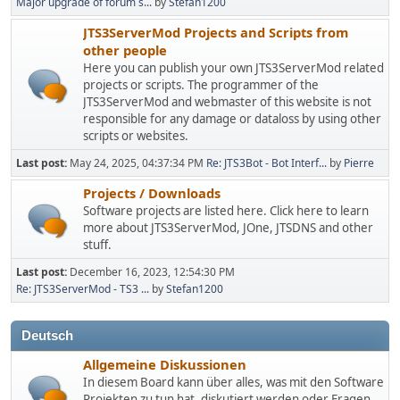
Major upgrade of forum s...
by
Stefan1200
JTS3ServerMod Projects and Scripts from
other people
Here you can publish your own JTS3ServerMod related
projects or scripts. The programmer of the
JTS3ServerMod and webmaster of this website is not
responsible for any damage or dataloss by using other
scripts or websites.
Last post:
May 24, 2025, 04:37:34 PM
Re: JTS3Bot - Bot Interf...
by
Pierre
Projects / Downloads
Software projects are listed here. Click here to learn
more about JTS3ServerMod, JOne, JTSDNS and other
stuff.
Last post:
December 16, 2023, 12:54:30 PM
Re: JTS3ServerMod - TS3 ...
by
Stefan1200
Deutsch
Allgemeine Diskussionen
In diesem Board kann über alles, was mit den Software
Projekten zu tun hat, diskutiert werden oder Fragen