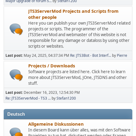
Major upgrade of forum s...
by
Stefan1200
JTS3ServerMod Projects and Scripts from
other people
Here you can publish your own JTS3ServerMod related
projects or scripts. The programmer of the
JTS3ServerMod and webmaster of this website is not
responsible for any damage or dataloss by using other
scripts or websites.
Last post:
May 24, 2025, 04:37:34 PM
Re: JTS3Bot - Bot Interf...
by
Pierre
Projects / Downloads
Software projects are listed here. Click here to learn
more about JTS3ServerMod, JOne, JTSDNS and other
stuff.
Last post:
December 16, 2023, 12:54:30 PM
Re: JTS3ServerMod - TS3 ...
by
Stefan1200
Deutsch
Allgemeine Diskussionen
In diesem Board kann über alles, was mit den Software
Projekten zu tun hat, diskutiert werden oder Fragen