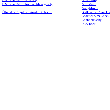
JTS3ServerMod_server.cfg
Advertising
JTS3ServerMod_InstanceManager.cfg
AutoMove
AwayMover
Öffne den Regulären Ausdruck Tester!
BadChannelNameCh
BadNicknameCheck
ChannelNotify
IdleCheck